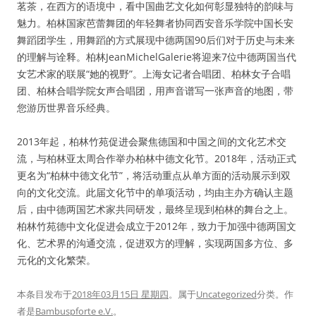
茗茶，在西方的语境中，看中国曲艺文化如何彰显独特的韵味与
魅力。柏林国家芭蕾舞团的年轻舞者协同西安音乐学院中国长安
舞蹈团学生，用舞蹈的方式展现中德两国90后们对于历史与未来
的理解与诠释。柏林JeanMichelGalerie将迎来7位中德两国当代
女艺术家的联展“她的视野”。上海女记者合唱团、柏林女子合唱
团、柏林合唱学院女声合唱团，用声音谱写一张声音的地图，带
您游历世界音乐经典。
2013年起，柏林竹苑促进会聚焦德国和中国之间的文化艺术交
流，与柏林亚太周合作举办柏林中德文化节。2018年，活动正式
更名为“柏林中德文化节”，将活动重点从单方面的活动展示到双
向的文化交流。此届文化节中的单项活动，均由主办方确认主题
后，由中德两国艺术家共同研发，最终呈现到柏林的舞台之上。
柏林竹苑德中文化促进会成立于2012年，致力于加强中德两国文
化、艺术界的沟通交流，促进双方的理解，实现两国多方位、多
元化的文化繁荣。
本条目发布于
2018年03月15日 星期四
。属于
Uncategorized
分类。
作
者是
Bambuspforte e.V.
。