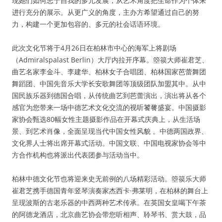
现她们如何忠于自我的多元发展，从艺术角度把生命作为个体来
进行充分的展示。从更广义的角度，主办方希望通过自己的努
力，构建一个更加包容的、多元的社会话语环境。
此次文化节将于4月26日在柏林市中心的海军上将剧场
（Admiralspalast Berlin）大厅内拉开序幕。箜篌大师崔君芝、
曲艺名家李金斗、李建华、柏林女子合唱团、柏林国家芭蕾舞团
舞蹈团、中国先音乐大学长安歌舞团等顶级团队加盟其中。从中
国民族乐器到德国合唱，从传统曲艺到芭蕾演出，演出将从各个
感官为您带来一场中德艺术文化交流的视听饕餮盛宴。中国摄影
家协会甄选80幅女性主题摄影作品在开幕式庆典上，从生活场
景、到艺术肖像，全面呈现当代中国女性风貌 。中德两国政界、
文化界人士将出席开幕式活动。中国文联、中国电视家协会等中
方合作机构也将派出代表团参与活动当中。
柏林中德文化节也将迎来史无前例的八场精彩活动。箜篌乐大师
崔君芝携手德国青年竖琴演奏家杰西卡·弗莱明，在柏林的舞台上
呈现波斯的古老乐器的中西两种艺术传承。在英国女皇喝下午茶
的阿德龙酒店，北京曲艺协会带您听相声、聆琴书、赏大鼓，品