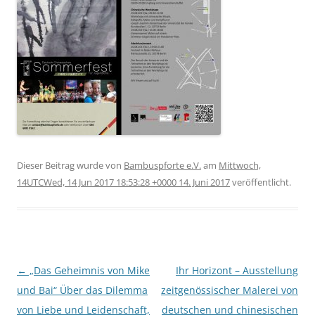
Dieser Beitrag wurde
von
Bambuspforte e.V.
am
Mittwoch,
14UTCWed, 14 Jun 2017 18:53:28 +0000 14. Juni 2017
veröffentlicht.
Beitragsnavigation
←
„Das Geheimnis von Mike
Ihr Horizont – Ausstellung
und Bai“ Über das Dilemma
zeitgenössischer Malerei von
von Liebe und Leidenschaft,
deutschen und chinesischen