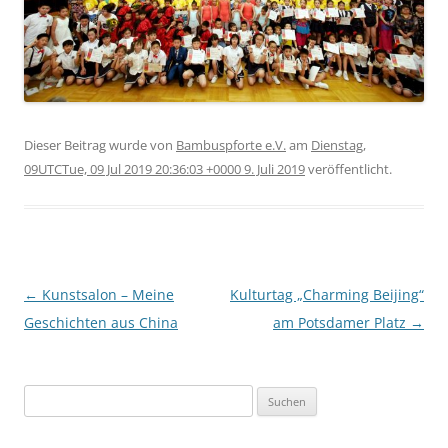
Dieser Beitrag wurde
von
Bambuspforte e.V.
am
Dienstag,
09UTCTue, 09 Jul 2019 20:36:03 +0000 9. Juli 2019
veröffentlicht.
Beitragsnavigation
←
Kunstsalon – Meine
Kulturtag „Charming Beijing“
Geschichten aus China
am Potsdamer Platz
→
Suche
nach: