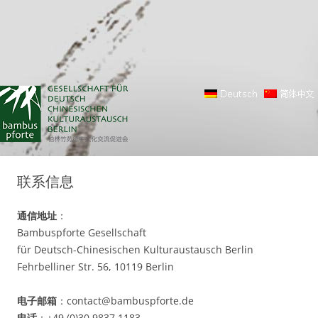
联系信息
通信地址
：
Bambuspforte Gesellschaft
für Deutsch-Chinesischen Kulturaustausch Berlin
Fehrbelliner Str. 56, 10119 Berlin
电子邮箱
：contact@bambuspforte.de
电话
：+49 (0)30 9837 1183