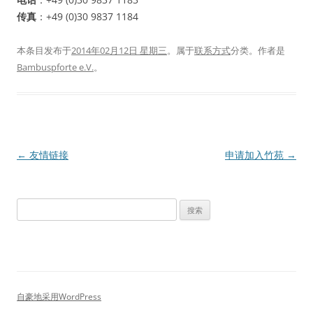
传真
：+49 (0)30 9837 1184
本条目发布于
2014年02月12日 星期三
。属于
联系方式
分类。
作者是
Bambuspforte e.V.
。
文
←
友情链接
申请加入竹苑
→
章
导
搜
航
索：
自豪地采用WordPress