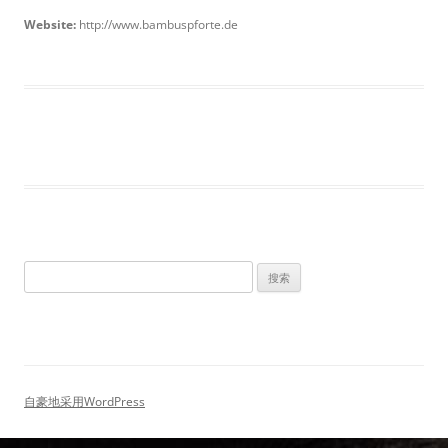
Website:
http://www.bambuspforte.de
搜
索：
自豪地采用WordPress