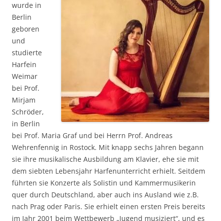
wurde in
Berlin
geboren
und
studierte
Harfein
Weimar
bei Prof.
Mirjam
Schröder,
in Berlin
bei Prof. Maria Graf und bei Herrn Prof. Andreas
Wehrenfennig in Rostock. Mit knapp sechs Jahren begann
sie ihre musikalische Ausbildung am Klavier, ehe sie mit
dem siebten Lebensjahr Harfenunterricht erhielt. Seitdem
führten sie Konzerte als Solistin und Kammermusikerin
quer durch Deutschland, aber auch ins Ausland wie z.B.
nach Prag oder Paris. Sie erhielt einen ersten Preis bereits
im Jahr 2001 beim Wettbewerb „Jugend musiziert“, und es