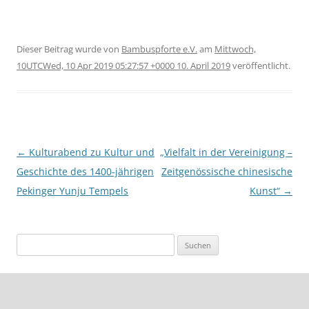
Dieser Beitrag wurde
von
Bambuspforte e.V.
am
Mittwoch,
10UTCWed, 10 Apr 2019 05:27:57 +0000 10. April 2019
veröffentlicht.
Beitragsnavigation
←
Kulturabend zu Kultur und
„Vielfalt in der Vereinigung –
Geschichte des 1400-jährigen
Zeitgenössische chinesische
Pekinger Yunju Tempels
Kunst“
→
Suche
nach: