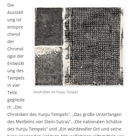
Die
Ausstell
ung ist
entspre
chend
der
Chronol
ogie der
Entwickl
ung des
Tempels
in vier
Inschriften im Yunju Tempel
Teile
gegliede
rt: „Die
Chroniken des Yunju Tempels“, „Das große Unterfangen
des Meißelns von Stein-Sutras“, „Die nationalen Schätze
des Yunju Tempels“ und „Ein würdevoller Ort und seine