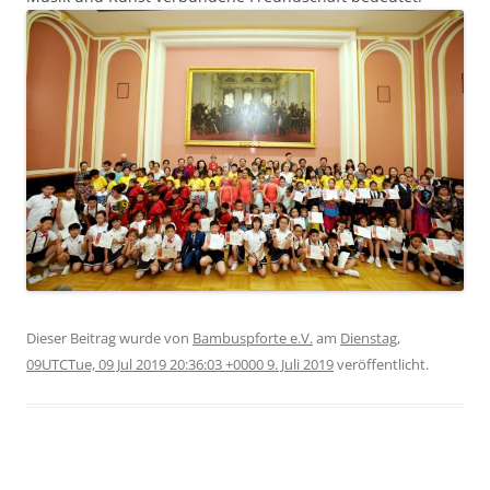
Dieser Beitrag wurde
von
Bambuspforte e.V.
am
Dienstag,
09UTCTue, 09 Jul 2019 20:36:03 +0000 9. Juli 2019
veröffentlicht.